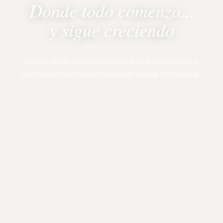
Donde todo comenzó...
y sigue creciendo
Desde 2006, un camino de práctica, enseñanza y
comunidad que sigue creciendo desde lo esencial.